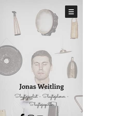
Jonas Weitling
Slagtøjssolist - Slagtøjslærer -
Slagtøjsspiller